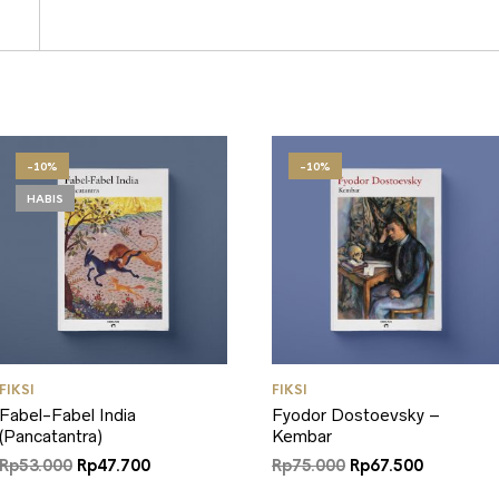
-10%
-10%
HABIS
FIKSI
FIKSI
Fabel-Fabel India
Fyodor Dostoevsky –
(Pancatantra)
Kembar
Harga
Harga
Harga
Harga
Rp
53.000
Rp
47.700
Rp
75.000
Rp
67.500
aslinya
saat
aslinya
saat