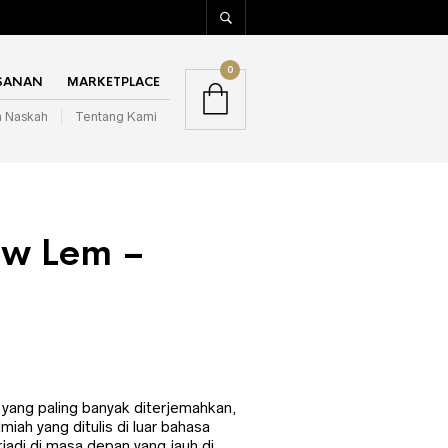
0
SANAN
MARKETPLACE
m Naskah
Tentang Kami
aw Lem –
arga
aat
i
 yang paling banyak diterjemahkan,
ilmiah yang ditulis di luar bahasa
dalah:
rjadi di masa depan yang jauh di