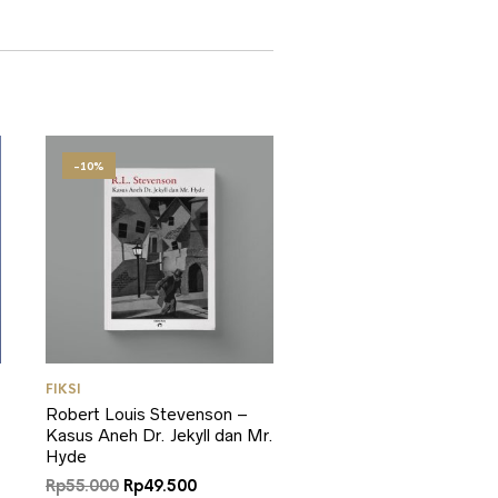
-10%
FIKSI
Robert Louis Stevenson –
Kasus Aneh Dr. Jekyll dan Mr.
Hyde
Harga
Harga
Rp
55.000
Rp
49.500