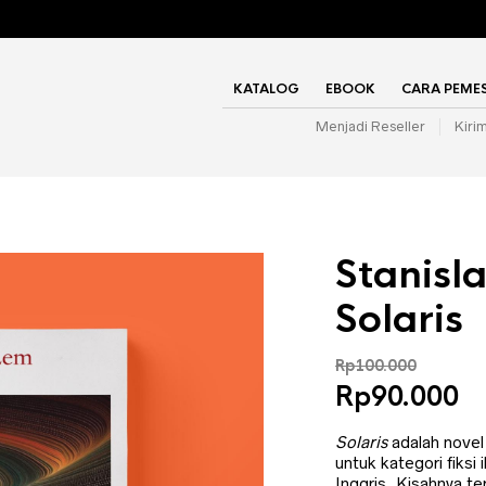
KATALOG
EBOOK
CARA PEME
Menjadi Reseller
Kiri
Stanisl
Solaris
Rp
100.000
Harga
H
Rp
90.000
aslinya
s
adalah:
in
Solaris
adalah novel
untuk kategori fiksi 
Rp100.000.
a
Inggris. Kisahnya te