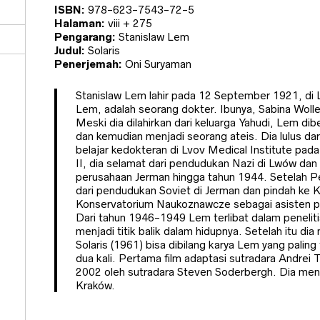
ISBN:
978-623-7543-72-5
Halaman:
viii + 275
Pengarang:
Stanislaw Lem
Judul:
Solaris
Penerjemah:
Oni Suryaman
Stanislaw Lem lahir pada 12 September 1921, di
Lem, adalah seorang dokter. Ibunya, Sabina Wolle
Meski dia dilahirkan dari keluarga Yahudi, Lem di
dan kemudian menjadi seorang ateis. Dia lulus d
belajar kedokteran di Lvov Medical Institute pa
II, dia selamat dari pendudukan Nazi di Lwów dan
perusahaan Jerman hingga tahun 1944. Setelah Pe
dari pendudukan Soviet di Jerman dan pindah ke K
Konservatorium Naukoznawcze sebagai asisten pen
Dari tahun 1946-1949 Lem terlibat dalam peneliti
menjadi titik balik dalam hidupnya. Setelah itu dia m
Solaris (1961) bisa dibilang karya Lem yang paling 
dua kali. Pertama film adaptasi sutradara Andrei
2002 oleh sutradara Steven Soderbergh. Dia men
Kraków.