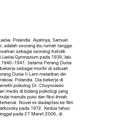
 Lwów, Polandia. Ayahnya, Samuel
r, adalah seorang ibu rumah tangga.
besarkan sebagai seorang Katolik
ari Lwów Gymnazium pada 1939, lalu
da 1940-1941. Selama Perang Dunia
 bekerja sebagai montir di sebuah
rang Dunia II Lem melarikan diri
rakow, Polandia. Dia bekerja di
eliti psikolog Dr. Choynowski.
an medis di bidang psikologi yang
ulai menulis puisi dan fiksi ilmiah.
terkenal. Novel ini diadaptasi ke film
 Tarkovsky pada 1972. Kedua tahun
inggal pada 27 Maret 2006, di