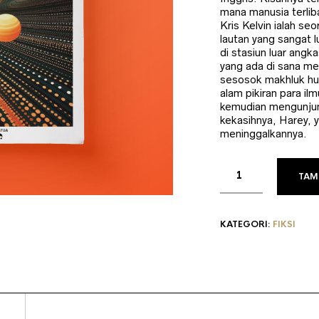
R
mana manusia terlib
Kris Kelvin ialah se
lautan yang sangat lu
di stasiun luar angk
yang ada di sana men
sesosok makhluk hum
alam pikiran para il
kemudian mengunjung
kekasihnya, Harey, y
meninggalkannya.
TAM
KATEGORI:
FIKSI