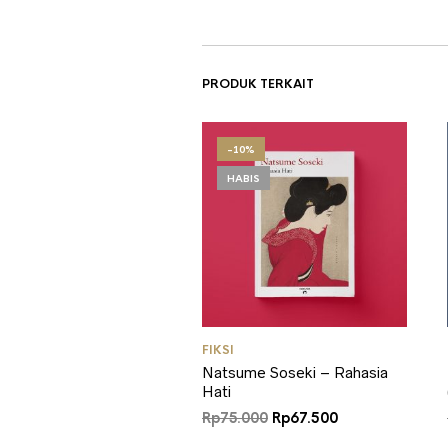
PRODUK TERKAIT
-10%
HABIS
FIKSI
Natsume Soseki – Rahasia
Hati
Harga
Harga
Rp
75.000
Rp
67.500
aslinya
saat