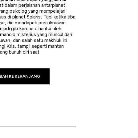
p90.000.
at dalam perjalanan antarplanet.
orang psikolog yang mempelajari
as di planet Solaris. Tapi ketika tiba
asa, dia mendapati para ilmuwan
jadi gila karena dihantui oleh
anoid misterius yang muncul dari
muwan, dan salah satu makhluk ini
i Kris, tampil seperti mantan
ang bunuh diri saat
BAH KE KERANJANG