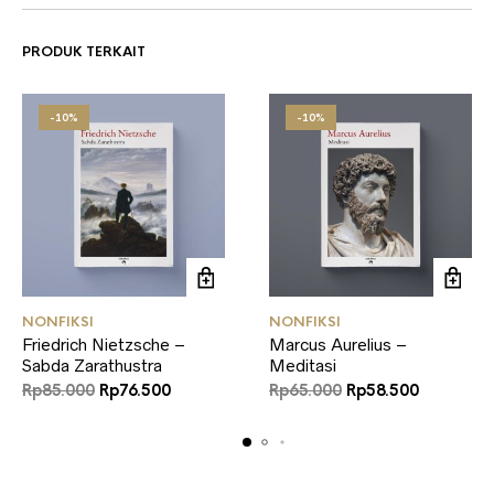
PRODUK TERKAIT
-10%
-10%
NONFIKSI
NONFIKSI
Friedrich Nietzsche –
Marcus Aurelius –
Sabda Zarathustra
Meditasi
Harga
Harga
Harga
Harga
Rp
85.000
Rp
76.500
Rp
65.000
Rp
58.500
aslinya
saat
aslinya
saat
adalah:
ini
adalah:
ini
Rp85.000.
adalah:
Rp65.000.
adalah:
Rp76.500.
Rp58.500.