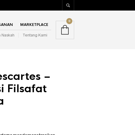
0
SANAN
MARKETPLACE
m Naskah
Tentang Kami
scartes –
 Filsafat
a
arga
aat