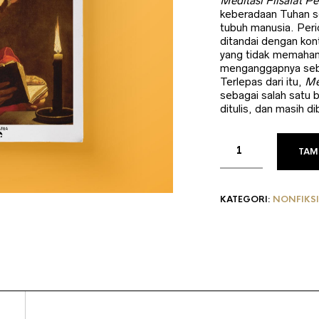
adalah:
in
Meditasi Filsafat P
keberadaan Tuhan se
Rp50.000.
a
tubuh manusia. Peri
R
ditandai dengan kon
yang tidak memaham
menganggapnya sebag
Terlepas dari itu,
Me
sebagai salah satu b
ditulis, dan masih di
TAM
KATEGORI:
NONFIKSI