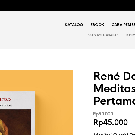
KATALOG
EBOOK
CARA PEME
Menjadi Reseller
Kiri
René De
Meditasi
Pertam
Rp
50.000
Harga
H
Rp
45.000
aslinya
s