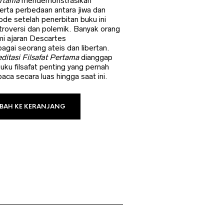
i
ertama
mendemonstrasikan
rta perbedaan antara jiwa dan
dalah:
ode setelah penerbitan buku ini
p45.000.
troversi dan polemik. Banyak orang
i ajaran Descartes
ai seorang ateis dan libertan.
ditasi Filsafat Pertama
dianggap
uku filsafat penting yang pernah
baca secara luas hingga saat ini.
BAH KE KERANJANG