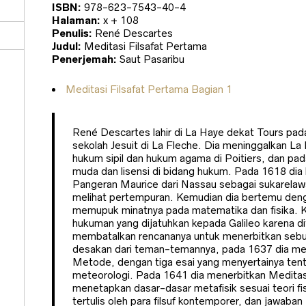
ISBN:
978-623-7543-40-4
Halaman:
x + 108
Penulis:
René Descartes
Judul:
Meditasi Filsafat Pertama
Penerjemah:
Saut Pasaribu
Meditasi Filsafat Pertama Bagian 1
René Descartes lahir di La Haye dekat Tours pada
sekolah Jesuit di La Fleche. Dia meninggalkan La
hukum sipil dan hukum agama di Poitiers, dan pa
muda dan lisensi di bidang hukum. Pada 1618 di
Pangeran Maurice dari Nassau sebagai sukarelawa
melihat pertempuran. Kemudian dia bertemu den
memupuk minatnya pada matematika dan fisika. 
hukuman yang dijatuhkan kepada Galileo karena d
membatalkan rencananya untuk menerbitkan sebuah
desakan dari teman-temannya, pada 1637 dia me
Metode, dengan tiga esai yang menyertainya tent
meteorologi. Pada 1641 dia menerbitkan Meditasi
menetapkan dasar-dasar metafisik sesuai teori fis
tertulis oleh para filsuf kontemporer, dan jawab