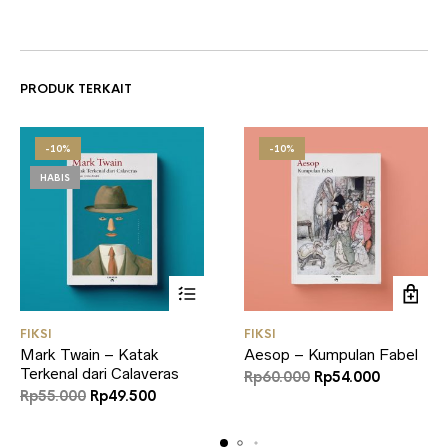
PRODUK TERKAIT
-10%
-10%
HABIS
FIKSI
FIKSI
Mark Twain – Katak
Aesop – Kumpulan Fabel
Terkenal dari Calaveras
Harga
Harga
Rp
60.000
Rp
54.000
Harga
Harga
aslinya
saat
Rp
55.000
Rp
49.500
aslinya
saat
adalah:
ini
adalah:
ini
Rp60.000.
adalah: