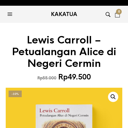
0
KAKATUA
Lewis Carroll –
Petualangan Alice di
Negeri Cermin
Harga
Harga
Rp
49.500
Rp
55.000
aslinya
saat
adalah:
ini
-10%
Rp55.000.
adalah:
Rp49.500.