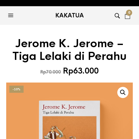
0
KAKATUA
Jerome K. Jerome –
Tiga Lelaki di Perahu
Harga
Harga
Rp
63.000
Rp
70.000
aslinya
saat
adalah:
ini
-10%
Rp70.000.
adalah:
Rp63.000.